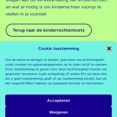
en wat er nodig is om kinderrechten voorop te
stellen in je voorstel.
Terug naar de kinderrechtentoets
Cookie toestemming
Om de beste ervaringen te bieden, gebruiken we technologieën
zoals cookies om apparaatgegevens op te slaan en/of te openen.
De
De Kinderrechtentoets is
Door toestemming te geven voor deze technologieën kunnen we
gegevens verwerken zoals surfgedrag of unieke ID's op deze site.
een tool van de
Kinderombudsman
Als u geen toestemming geeft of uw toestemming intrekt, kan dit
Kinderombudsman
een negatief effect hebben op bepaalde functies en kenmerken.
Postbus 93122
10 december 2024
2509 AC Den Haag
0800-876 5432
Accepteren
Rapportnummer
kinderombudsman.nl
KOM008/2024
Weigeren