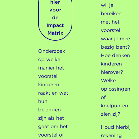
hier
wil je
voor
bereiken
de
met het
Impact
voorstel
Matrix
waar je mee
bezig bent?
Onderzoek
Hoe denken
op welke
kinderen
manier het
hierover?
voorstel
Welke
kinderen
oplossingen
raakt en wat
of
hun
knelpunten
belangen
zien zij?
zijn als het
gaat om het
Houd hierbij
voorstel of
rekening