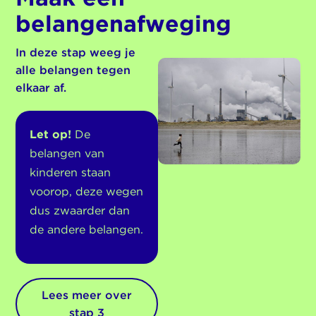
belangenafweging
In deze stap weeg je
alle belangen tegen
elkaar af.
Let op!
De
belangen van
kinderen staan
voorop, deze wegen
dus zwaarder dan
de andere belangen.
Lees meer over
stap 3