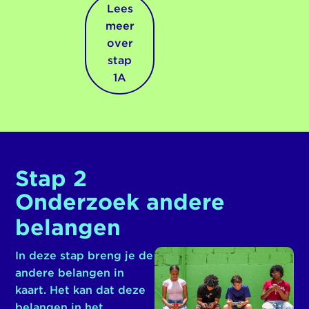
Lees
meer
over
stap
1A
Stap 2
Onderzoek andere
belangen
In deze stap breng je de
andere belangen in
kaart. Het kan dat deze
belangen in het