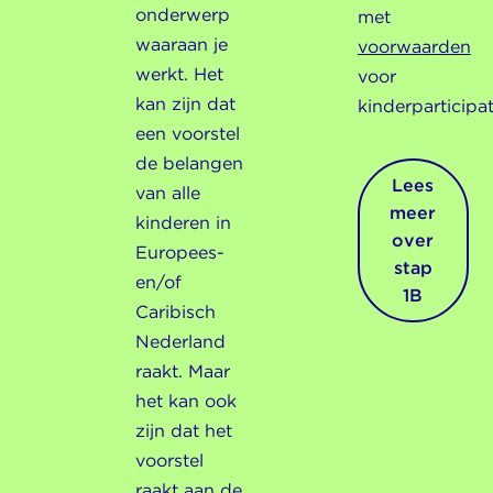
onderwerp
met
waaraan je
voorwaarden
werkt. Het
voor
kan zijn dat
kinderparticipat
een voorstel
de belangen
Lees
van alle
meer
kinderen in
over
Europees-
stap
en/of
1B
Caribisch
Nederland
raakt. Maar
het kan ook
zijn dat het
voorstel
raakt aan de